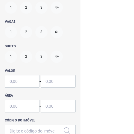
1
2
3
4+
VAGAS
1
2
3
4+
SUITES
1
2
3
4+
VALOR
-
ÁREA
-
CÓDIGO DO IMÓVEL