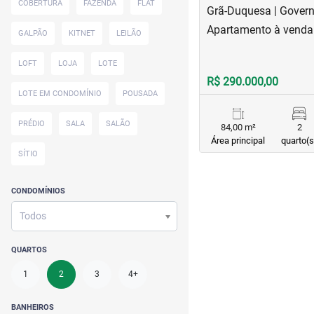
COBERTURA
FAZENDA
FLAT
Grã-Duquesa | Gover
Apartamento à venda
GALPÃO
KITNET
LEILÃO
LOFT
LOJA
LOTE
R$ 290.000,00
LOTE EM CONDOMÍNIO
POUSADA
PRÉDIO
SALA
SALÃO
84,00 m²
2
Área principal
quarto(s
SÍTIO
CONDOMÍNIOS
Todos
QUARTOS
1
2
3
4+
BANHEIROS