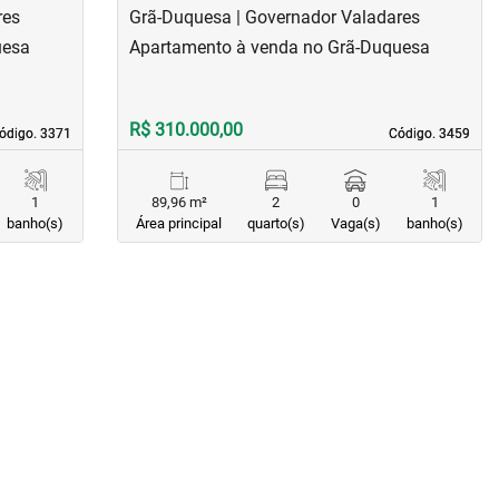
res
Grã-Duquesa | Governador Valadares
uesa
Apartamento à venda no Grã-Duquesa
R$ 310.000,00
ódigo. 3371
ódigo. 3371
Código. 3459
Código. 3459
1
89,96 m²
2
0
1
banho(s)
Área principal
quarto(s)
Vaga(s)
banho(s)