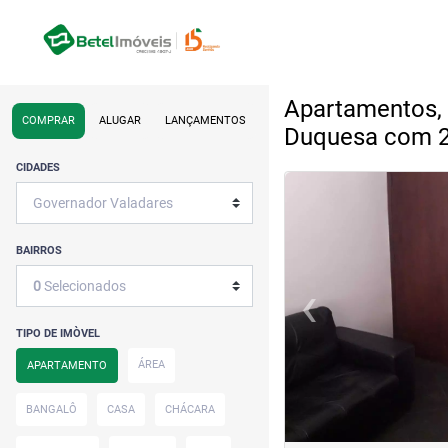
Apartamentos, 
COMPRAR
ALUGAR
LANÇAMENTOS
Duquesa com 2
CIDADES
<
<
<
<
BAIRROS
‹
0
Selecionados
Previous
TIPO DE IMÒVEL
ÁREA
APARTAMENTO
BANGALÔ
CASA
CHÁCARA