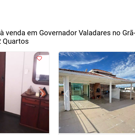
à venda em Governador Valadares no Grã
 Quartos
<
<
<
<
›
‹
Next
Previous