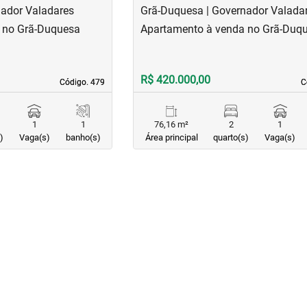
nador Valadares
Grã-Duquesa | Governador Valada
 no Grã-Duquesa
Apartamento à venda no Grã-Duq
R$ 420.000,00
Código. 479
Código. 479
C
C
1
1
76,16 m²
2
1
)
Vaga(s)
banho(s)
Área principal
quarto(s)
Vaga(s)