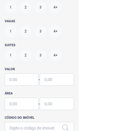
1
2
3
4+
VAGAS
1
2
3
4+
SUITES
1
2
3
4+
VALOR
-
ÁREA
-
CÓDIGO DO IMÓVEL