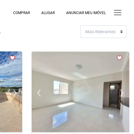
COMPRAR
ALUGAR
ANUNCIAR MEU IMÓVEL
-
<
<
<
<
›
‹
›
Next
Previous
Next