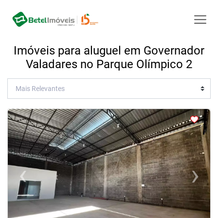
Imóveis para aluguel em Governador
Valadares no Parque Olímpico 2
<
<
<
<
‹
›
Previous
Next