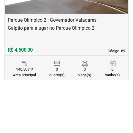
Parque Olímpico 2 | Governador Valadares
Galpão para alugar no Parque Olímpico 2
R$ 4.500,00
Código. 89
Código. 89
140,50 m²
0
0
0
Área principal
quarto(s)
Vaga(s)
banho(s)