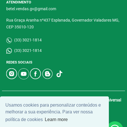
ATENDIMENTO
betel.vendas.gv@gmail.com
Rua Graça Aranha nº437 Esplanada, Governador Valadares MG,
CEP 35010-120
(33) 3021-1814
(33) 3021-1814
REDES SOCIAIS
© 2026 | Betel Imóveis | CRECI: 4907-J | Desenvolvido por
Universal
Usamos cookies para personalizar conteúdos e
Software.
melhorar a sua experiência. Para ver nossa
política de cookies
Learn more