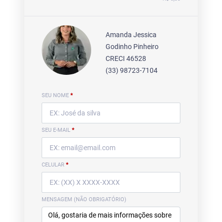
Amanda Jessica
Godinho Pinheiro
CRECI 46528
(33) 98723-7104
SEU NOME
*
SEU E-MAIL
*
CELULAR
*
MENSAGEM (NÃO OBRIGATÓRIO)