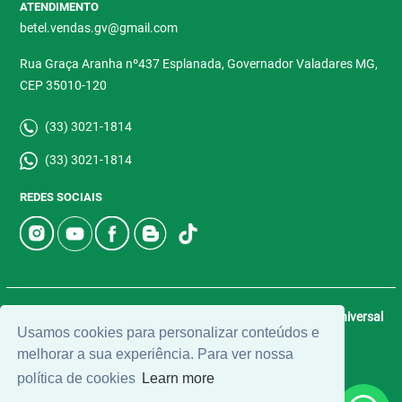
ATENDIMENTO
betel.vendas.gv@gmail.com
Rua Graça Aranha nº437 Esplanada, Governador Valadares MG,
CEP 35010-120
(33) 3021-1814
(33) 3021-1814
REDES SOCIAIS
© 2026 | Betel Imóveis | CRECI: 4907-J | Desenvolvido por
Universal
Usamos cookies para personalizar conteúdos e
Software.
melhorar a sua experiência. Para ver nossa
política de cookies
Learn more