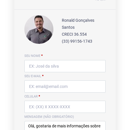
Ronald Gonçalves
Santos
CRECI 36.554
(33) 99156-1743
SEU NOME
*
SEU E-MAIL
*
CELULAR
*
MENSAGEM (NÃO OBRIGATÓRIO)