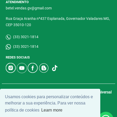
ATENDIMENTO
betel.vendas.gv@gmail.com
Rua Graça Aranha nº437 Esplanada, Governador Valadares MG,
CEP 35010-120
(33) 3021-1814
(33) 3021-1814
REDES SOCIAIS
© 2026 | Betel Imóveis | CRECI: 4907-J | Desenvolvido por
Universal
Usamos cookies para personalizar conteúdos e
Software.
melhorar a sua experiência. Para ver nossa
política de cookies
Learn more