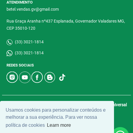
ATENDIMENTO
betel.vendas.gv@gmail.com
Rua Graça Aranha nº437 Esplanada, Governador Valadares MG,
CEP 35010-120
(33) 3021-1814
(33) 3021-1814
REDES SOCIAIS
© 2026 | Betel Imóveis | CRECI: 4907-J | Desenvolvido por
Universal
Usamos cookies para personalizar conteúdos e
Software.
melhorar a sua experiência. Para ver nossa
política de cookies
Learn more