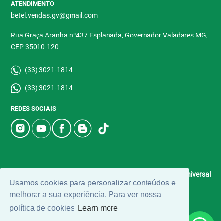
ATENDIMENTO
betel.vendas.gv@gmail.com
Rua Graça Aranha nº437 Esplanada, Governador Valadares MG,
CEP 35010-120
(33) 3021-1814
(33) 3021-1814
REDES SOCIAIS
© 2026 | Betel Imóveis | CRECI: 4907-J | Desenvolvido por
Universal
Usamos cookies para personalizar conteúdos e
Software.
melhorar a sua experiência. Para ver nossa
política de cookies
Learn more