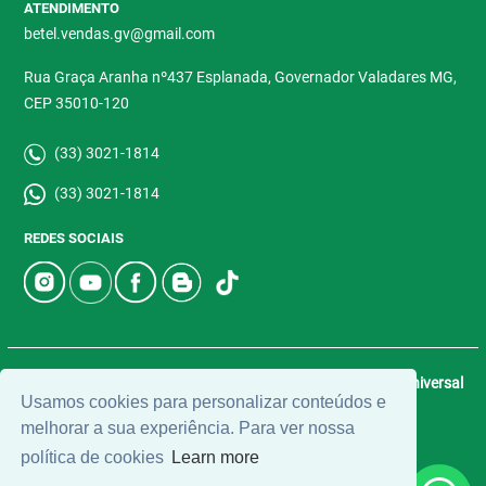
ATENDIMENTO
betel.vendas.gv@gmail.com
Rua Graça Aranha nº437 Esplanada, Governador Valadares MG,
CEP 35010-120
(33) 3021-1814
(33) 3021-1814
REDES SOCIAIS
© 2026 | Betel Imóveis | CRECI: 4907-J | Desenvolvido por
Universal
Usamos cookies para personalizar conteúdos e
Software.
melhorar a sua experiência. Para ver nossa
política de cookies
Learn more