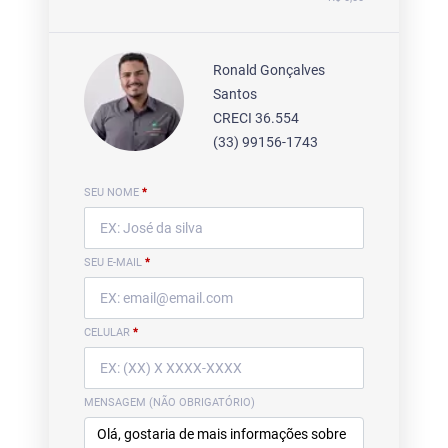
Ronald Gonçalves
Santos
CRECI 36.554
(33) 99156-1743
SEU NOME
*
SEU E-MAIL
*
CELULAR
*
MENSAGEM (NÃO OBRIGATÓRIO)