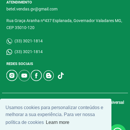
ATENDIMENTO
betel.vendas.gv@gmail.com
Rua Graça Aranha nº437 Esplanada, Governador Valadares MG,
CEP 35010-120
(33) 3021-1814
(33) 3021-1814
REDES SOCIAIS
© 2026 | Betel Imóveis | CRECI: 4907-J | Desenvolvido por
Universal
Usamos cookies para personalizar conteúdos e
Software.
melhorar a sua experiência. Para ver nossa
política de cookies
Learn more