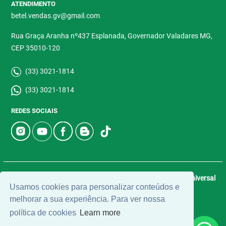
ATENDIMENTO
betel.vendas.gv@gmail.com
Rua Graça Aranha nº437 Esplanada, Governador Valadares MG,
CEP 35010-120
(33) 3021-1814
(33) 3021-1814
REDES SOCIAIS
© 2026 | Betel Imóveis | CRECI: 4907-J | Desenvolvido por
Universal
Usamos cookies para personalizar conteúdos e
Software.
melhorar a sua experiência. Para ver nossa
política de cookies
Learn more