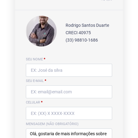
Rodrigo Santos Duarte
CRECI 40975
(33) 98810-1686
SEU NOME
*
SEU E-MAIL
*
CELULAR
*
MENSAGEM (NÃO OBRIGATÓRIO)