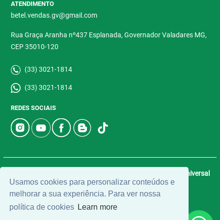
ATENDIMENTO
betel.vendas.gv@gmail.com
Rua Graça Aranha nº437 Esplanada, Governador Valadares MG,
CEP 35010-120
(33) 3021-1814
(33) 3021-1814
REDES SOCIAIS
© 2026 | Betel Imóveis | CRECI: 4907-J | Desenvolvido por
Universal
Usamos cookies para personalizar conteúdos e
Software.
melhorar a sua experiência. Para ver nossa
política de cookies
Learn more