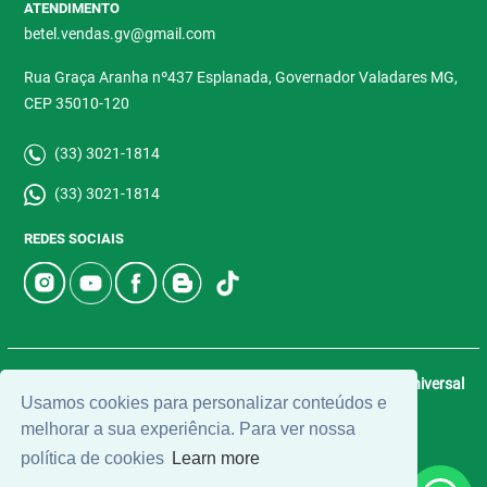
ATENDIMENTO
betel.vendas.gv@gmail.com
Rua Graça Aranha nº437 Esplanada, Governador Valadares MG,
CEP 35010-120
(33) 3021-1814
(33) 3021-1814
REDES SOCIAIS
© 2026 | Betel Imóveis | CRECI: 4907-J | Desenvolvido por
Universal
Usamos cookies para personalizar conteúdos e
Software.
melhorar a sua experiência. Para ver nossa
política de cookies
Learn more