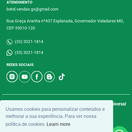
ATENDIMENTO
betel.vendas.gv@gmail.com
Rua Graça Aranha nº437 Esplanada, Governador Valadares MG,
CEP 35010-120
(33) 3021-1814
(33) 3021-1814
REDES SOCIAIS
© 2026 | Betel Imóveis | CRECI: 4907-J | Desenvolvido por
Universal
Usamos cookies para personalizar conteúdos e
Software.
melhorar a sua experiência. Para ver nossa
política de cookies
Learn more