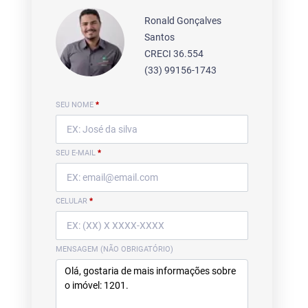
Ronald Gonçalves
Santos
CRECI 36.554
(33) 99156-1743
SEU NOME
*
SEU E-MAIL
*
CELULAR
*
MENSAGEM (NÃO OBRIGATÓRIO)