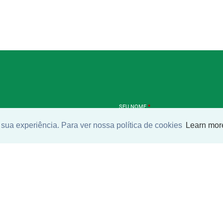
SEU NOME
*
sua experiência. Para ver nossa política de cookies
Learn mor
SEU E-MAIL
*
ntrar imóvel
SEU TELEFONE
*
?