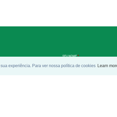
SEU NOME
*
sua experiência. Para ver nossa política de cookies
Learn mor
SEU E-MAIL
*
ntrar imóvel
SEU TELEFONE
*
?