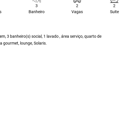
3
2
2
s
Banheiro
Vagas
Suite
, 3 banheiro(s) social, 1 lavado , área serviço, quarto de
ea gourmet, lounge, Solaris.