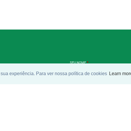
SEU NOME
*
sua experiência. Para ver nossa política de cookies
Learn mor
SEU E-MAIL
*
ntrar imóvel
SEU TELEFONE
*
?