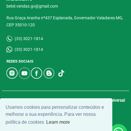
betel.vendas.gv@gmail.com
Rua Graça Aranha nº437 Esplanada, Governador Valadares MG,
CEP 35010-120
(33) 3021-1814
(33) 3021-1814
REDES SOCIAIS
© 2026 | Betel Imóveis | CRECI: 4907-J | Desenvolvido por
Universal
Usamos cookies para personalizar conteúdos e
Software.
melhorar a sua experiência. Para ver nossa
política de cookies
Learn more