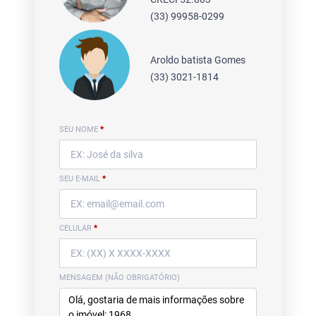
(33) 99958-0299
Aroldo batista Gomes
(33) 3021-1814
SEU NOME
*
SEU E-MAIL
*
CELULAR
*
MENSAGEM (NÃO OBRIGATÓRIO)