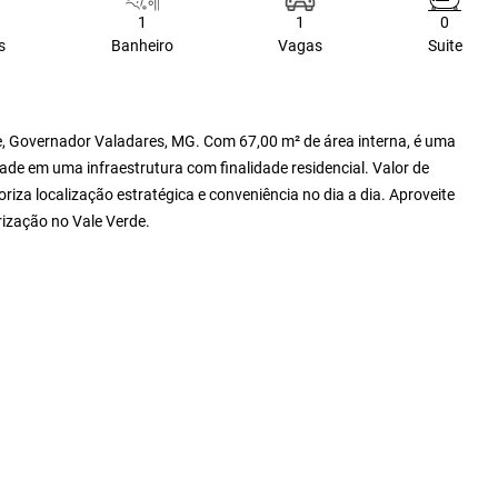
1
1
0
s
Banheiro
Vagas
Suite
e, Governador Valadares, MG. Com 67,00 m² de área interna, é uma
de em uma infraestrutura com finalidade residencial. Valor de
iza localização estratégica e conveniência no dia a dia. Aproveite
rização no Vale Verde.