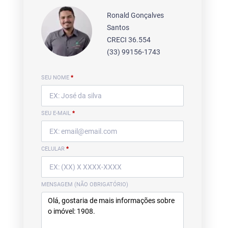
Ronald Gonçalves
Santos
CRECI 36.554
(33) 99156-1743
SEU NOME
*
SEU E-MAIL
*
CELULAR
*
MENSAGEM (NÃO OBRIGATÓRIO)