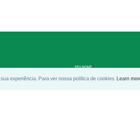
SEU NOME
*
sua experiência. Para ver nossa política de cookies
Learn mor
SEU E-MAIL
*
ntrar imóvel
SEU TELEFONE
*
?