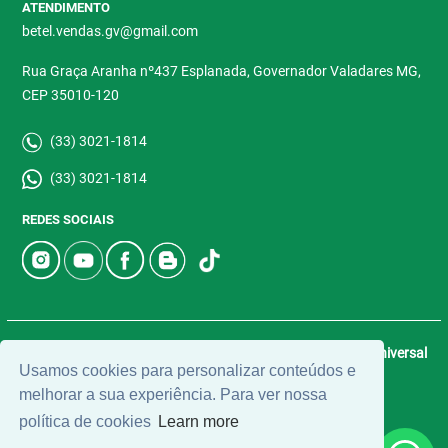
ATENDIMENTO
betel.vendas.gv@gmail.com
Rua Graça Aranha nº437 Esplanada, Governador Valadares MG,
CEP 35010-120
(33) 3021-1814
(33) 3021-1814
REDES SOCIAIS
© 2026 | Betel Imóveis | CRECI: 4907-J | Desenvolvido por
Universal
Usamos cookies para personalizar conteúdos e
Software.
melhorar a sua experiência. Para ver nossa
política de cookies
Learn more