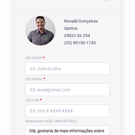
Ronald Gonçalves
Santos
CRECI 36.554
(33) 99156-1743
SEU NOME
*
SEU E-MAIL
*
CELULAR
*
MENSAGEM (NÃO OBRIGATÓRIO)