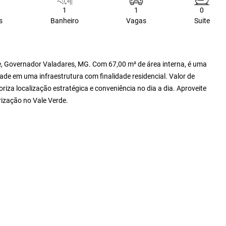
1
1
0
s
Banheiro
Vagas
Suite
e, Governador Valadares, MG. Com 67,00 m² de área interna, é uma
de em uma infraestrutura com finalidade residencial. Valor de
iza localização estratégica e conveniência no dia a dia. Aproveite
rização no Vale Verde.