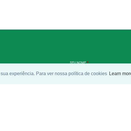
SEU NOME
*
sua experiência. Para ver nossa política de cookies
Learn mor
SEU E-MAIL
*
ntrar imóvel
SEU TELEFONE
*
?