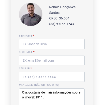
Ronald Gonçalves
Santos
CRECI 36.554
(33) 99156-1743
SEU NOME
*
SEU E-MAIL
*
CELULAR
*
MENSAGEM (NÃO OBRIGATÓRIO)