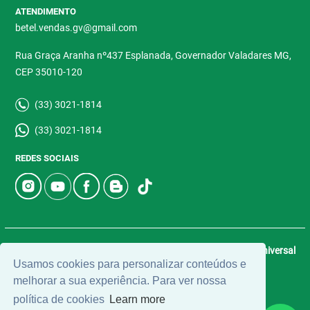
ATENDIMENTO
betel.vendas.gv@gmail.com
Rua Graça Aranha nº437 Esplanada, Governador Valadares MG,
CEP 35010-120
(33) 3021-1814
(33) 3021-1814
REDES SOCIAIS
© 2026 | Betel Imóveis | CRECI: 4907-J | Desenvolvido por
Universal
Usamos cookies para personalizar conteúdos e
Software.
melhorar a sua experiência. Para ver nossa
política de cookies
Learn more