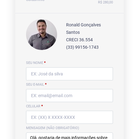
R$ 280,00
Ronald Gonçalves
Santos
CRECI 36.554
(33) 99156-1743
SEU NOME
*
SEU E-MAIL
*
CELULAR
*
MENSAGEM (NÃO OBRIGATÓRIO)