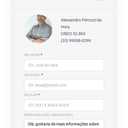
Alessandro Petrucci da
Hora
CRECI 52.803
(33) 99958-0299
SEU NOME
*
SEU E-MAIL
*
CELULAR
*
MENSAGEM (NÃO OBRIGATÓRIO)