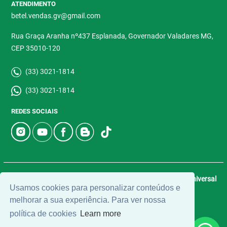
ATENDIMENTO
betel.vendas.gv@gmail.com
Rua Graça Aranha nº437 Esplanada, Governador Valadares MG,
CEP 35010-120
(33) 3021-1814
(33) 3021-1814
REDES SOCIAIS
© 2026 | Betel Imóveis | CRECI: 4907-J | Desenvolvido por
Universal
Usamos cookies para personalizar conteúdos e
Software.
melhorar a sua experiência. Para ver nossa
política de cookies
Learn more