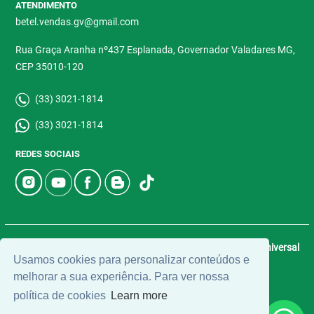
ATENDIMENTO
betel.vendas.gv@gmail.com
Rua Graça Aranha nº437 Esplanada, Governador Valadares MG,
CEP 35010-120
(33) 3021-1814
(33) 3021-1814
REDES SOCIAIS
© 2026 | Betel Imóveis | CRECI: 4907-J | Desenvolvido por
Universal
Usamos cookies para personalizar conteúdos e
Software.
melhorar a sua experiência. Para ver nossa
política de cookies
Learn more