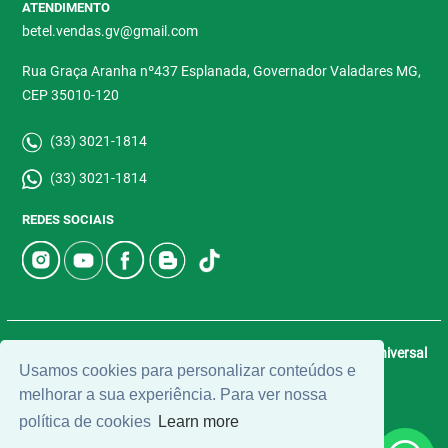
ATENDIMENTO
betel.vendas.gv@gmail.com
Rua Graça Aranha nº437 Esplanada, Governador Valadares MG,
CEP 35010-120
(33) 3021-1814
(33) 3021-1814
REDES SOCIAIS
© 2026 | Betel Imóveis | CRECI: 4907-J | Desenvolvido por
Universal
Usamos cookies para personalizar conteúdos e
Software.
melhorar a sua experiência. Para ver nossa
política de cookies
Learn more