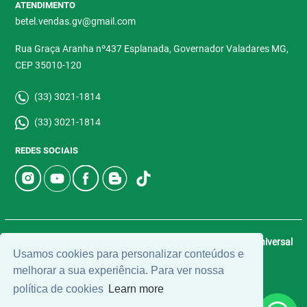
ATENDIMENTO
betel.vendas.gv@gmail.com
Rua Graça Aranha nº437 Esplanada, Governador Valadares MG,
CEP 35010-120
(33) 3021-1814
(33) 3021-1814
REDES SOCIAIS
© 2026 | Betel Imóveis | CRECI: 4907-J | Desenvolvido por
Universal
Usamos cookies para personalizar conteúdos e
Software.
melhorar a sua experiência. Para ver nossa
política de cookies
Learn more