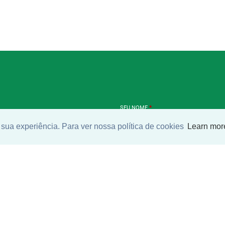
SEU NOME
*
sua experiência. Para ver nossa política de cookies
Learn mor
SEU E-MAIL
*
ntrar imóvel
SEU TELEFONE
*
?