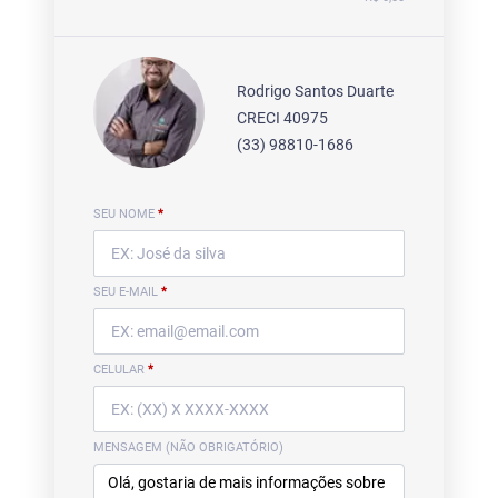
Rodrigo Santos Duarte
CRECI 40975
(33) 98810-1686
SEU NOME
*
SEU E-MAIL
*
CELULAR
*
MENSAGEM (NÃO OBRIGATÓRIO)