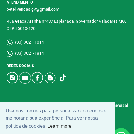
ATENDIMENTO
betel.vendas.gv@gmail.com
Rua Graça Aranha nº437 Esplanada, Governador Valadares MG,
CEP 35010-120
(33) 3021-1814
(33) 3021-1814
REDES SOCIAIS
© 2026 | Betel Imóveis | CRECI: 4907-J | Desenvolvido por
Universal
Usamos cookies para personalizar conteúdos e
Software.
melhorar a sua experiência. Para ver nossa
política de cookies
Learn more