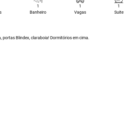
1
1
1
s
Banheiro
Vagas
Suite
 portas Blindex, claraboia! Dormitórios em cima.