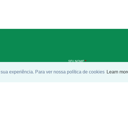
SEU NOME
*
sua experiência. Para ver nossa política de cookies
Learn mor
SEU E-MAIL
*
ntrar imóvel
SEU TELEFONE
*
?