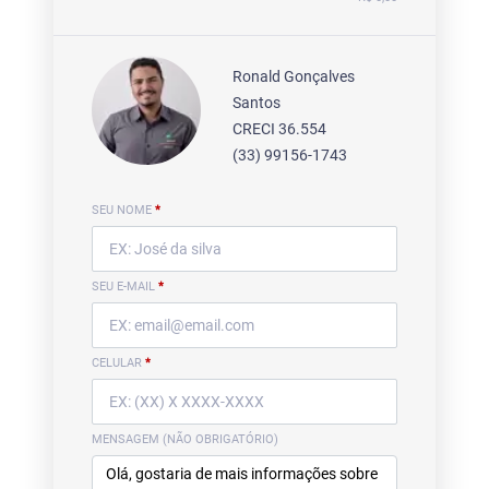
Ronald Gonçalves
Santos
CRECI 36.554
(33) 99156-1743
SEU NOME
*
SEU E-MAIL
*
CELULAR
*
MENSAGEM (NÃO OBRIGATÓRIO)