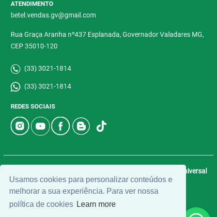
ATENDIMENTO
betel.vendas.gv@gmail.com
Rua Graça Aranha nº437 Esplanada, Governador Valadares MG,
CEP 35010-120
(33) 3021-1814
(33) 3021-1814
REDES SOCIAIS
© 2026 | Betel Imóveis | CRECI: 4907-J | Desenvolvido por
Universal
Usamos cookies para personalizar conteúdos e
Software.
melhorar a sua experiência. Para ver nossa
política de cookies
Learn more