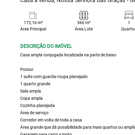
Casa à venda, Nossa Senhora das Graças - 
172,16 m²
360 m²
1
Área Principal
Área Lote
Quarto
DESCRIÇÃO DO IMÓVEL
Casa ampla conjugada localizada na parte de baixo
Possui:
1 suíte com guarda-roupa planejado
1 quarto grande
Sala ampla
Copa ampla
Cozinha planejada
Área de serviço
Corredor em volta de toda a casa
Área grande que dá possibilidade para mais quartos ou amplia
Garagem para carro e moto