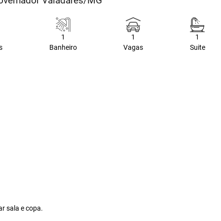
Governador Valadares/MG
1
1
1
s
Banheiro
Vagas
Suite
r sala e copa.