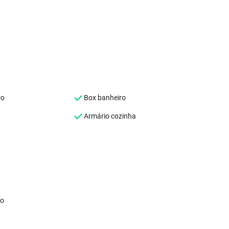
ro
Box banheiro
Armário cozinha
co