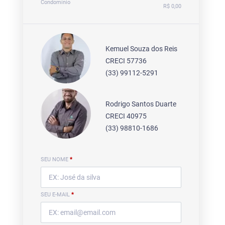
Condomínio
R$ 0,00
Kemuel Souza dos Reis
CRECI 57736
(33) 99112-5291
Rodrigo Santos Duarte
CRECI 40975
(33) 98810-1686
SEU NOME
*
SEU E-MAIL
*