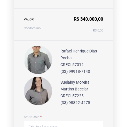
R$ 340.000,00
VALOR
Condomínio
R$ 0,00
Rafael Henrique Dias
Rocha
CRECI 57012
(33) 99918-7140
Suelainy Moreira
Martins Bacelar
CRECI 57225
(33) 98822-4275
SEU NOME
*