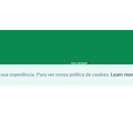
SEU NOME
*
sua experiência. Para ver nossa política de cookies
Learn mor
SEU E-MAIL
*
ntrar imóvel
SEU TELEFONE
*
?