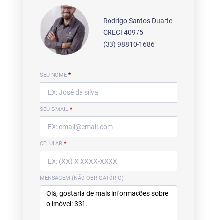
Rodrigo Santos Duarte
CRECI 40975
(33) 98810-1686
SEU NOME
*
SEU E-MAIL
*
CELULAR
*
MENSAGEM (NÃO OBRIGATÓRIO)