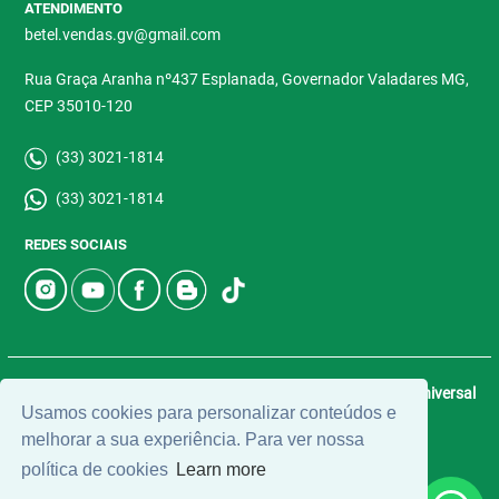
ATENDIMENTO
betel.vendas.gv@gmail.com
Rua Graça Aranha nº437 Esplanada, Governador Valadares MG,
CEP 35010-120
(33) 3021-1814
(33) 3021-1814
REDES SOCIAIS
© 2026 | Betel Imóveis | CRECI: 4907-J | Desenvolvido por
Universal
Usamos cookies para personalizar conteúdos e
Software.
melhorar a sua experiência. Para ver nossa
política de cookies
Learn more