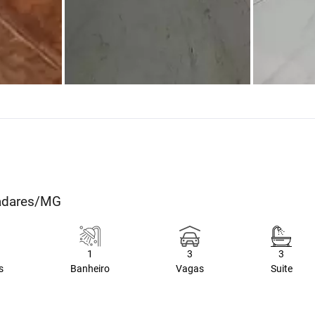
ladares/MG
1
3
3
s
Banheiro
Vagas
Suite