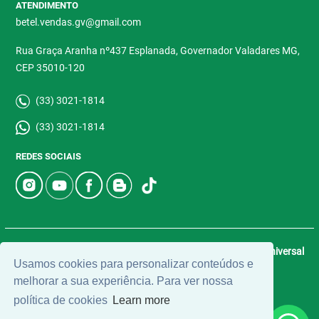
ATENDIMENTO
betel.vendas.gv@gmail.com
Rua Graça Aranha nº437 Esplanada, Governador Valadares MG,
CEP 35010-120
(33) 3021-1814
(33) 3021-1814
REDES SOCIAIS
© 2026 | Betel Imóveis | CRECI: 4907-J | Desenvolvido por
Universal
Usamos cookies para personalizar conteúdos e
Software.
melhorar a sua experiência. Para ver nossa
política de cookies
Learn more