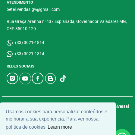
ATENDIMENTO
betel.vendas.gv@gmail.com
Rua Graça Aranha nº437 Esplanada, Governador Valadares MG,
CEP 35010-120
(33) 3021-1814
(33) 3021-1814
REDES SOCIAIS
© 2026 | Betel Imóveis | CRECI: 4907-J | Desenvolvido por
Universal
Usamos cookies para personalizar conteúdos e
Software.
melhorar a sua experiência. Para ver nossa
política de cookies
Learn more