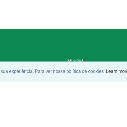
SEU NOME
*
sua experiência. Para ver nossa política de cookies
Learn mor
SEU E-MAIL
*
ntrar imóvel
SEU TELEFONE
*
?