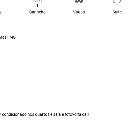
1
1
1
s
Banheiro
Vagas
Suite
ares - MG
 condicionado nos quartos e sala e fotovoltaica!!