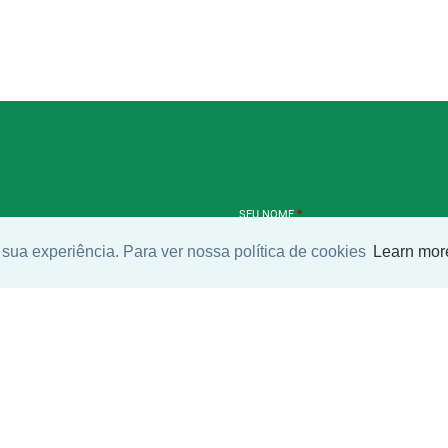
SEU NOME
*
sua experiência. Para ver nossa política de cookies
Learn mor
SEU E-MAIL
*
ntrar imóvel
SEU TELEFONE
*
?