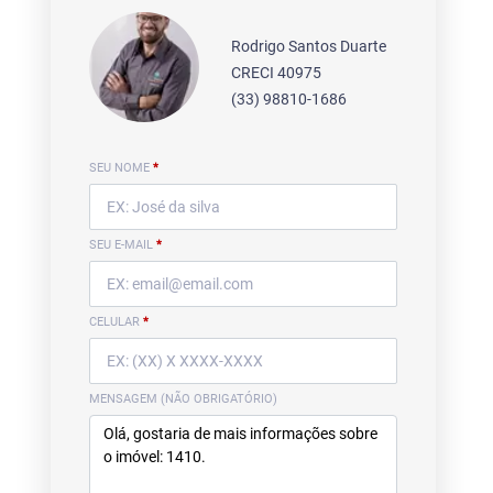
Rodrigo Santos Duarte
CRECI 40975
(33) 98810-1686
SEU NOME
*
SEU E-MAIL
*
CELULAR
*
MENSAGEM (NÃO OBRIGATÓRIO)