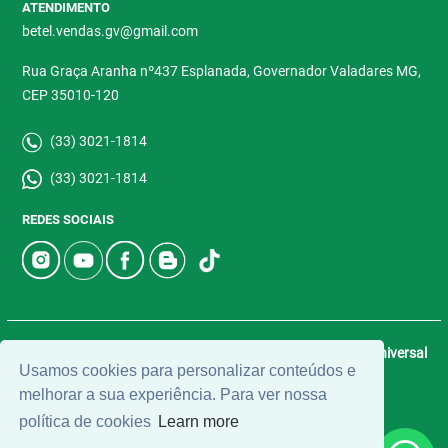
ATENDIMENTO
betel.vendas.gv@gmail.com
Rua Graça Aranha nº437 Esplanada, Governador Valadares MG,
CEP 35010-120
(33) 3021-1814
(33) 3021-1814
REDES SOCIAIS
© 2026 | Betel Imóveis | CRECI: 4907-J | Desenvolvido por
Universal
Usamos cookies para personalizar conteúdos e
Software.
melhorar a sua experiência. Para ver nossa
política de cookies
Learn more