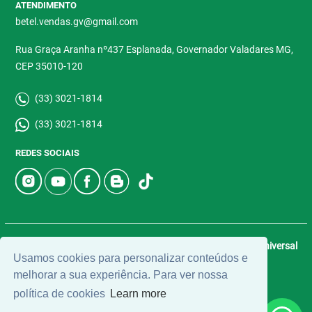
ATENDIMENTO
betel.vendas.gv@gmail.com
Rua Graça Aranha nº437 Esplanada, Governador Valadares MG,
CEP 35010-120
(33) 3021-1814
(33) 3021-1814
REDES SOCIAIS
© 2026 | Betel Imóveis | CRECI: 4907-J | Desenvolvido por
Universal
Usamos cookies para personalizar conteúdos e
Software.
melhorar a sua experiência. Para ver nossa
política de cookies
Learn more