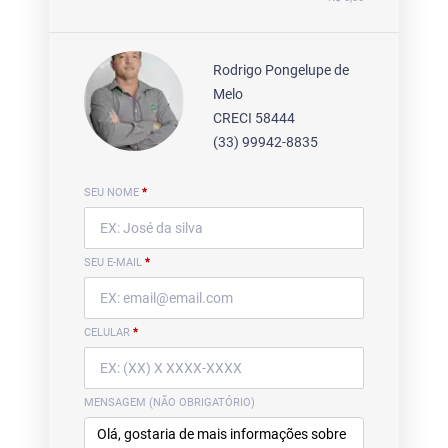
Rodrigo Pongelupe de
Melo
CRECI 58444
(33) 99942-8835
SEU NOME
*
SEU E-MAIL
*
CELULAR
*
MENSAGEM (NÃO OBRIGATÓRIO)