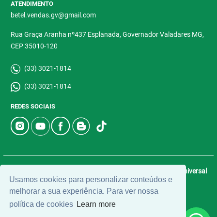
ATENDIMENTO
betel.vendas.gv@gmail.com
Rua Graça Aranha nº437 Esplanada, Governador Valadares MG,
CEP 35010-120
(33) 3021-1814
(33) 3021-1814
REDES SOCIAIS
© 2026 | Betel Imóveis | CRECI: 4907-J | Desenvolvido por
Universal
Usamos cookies para personalizar conteúdos e
Software.
melhorar a sua experiência. Para ver nossa
política de cookies
Learn more