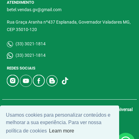
ATENDIMENTO
betel.vendas.gv@gmail.com
Rua Graça Aranha nº437 Esplanada, Governador Valadares MG,
CEP 35010-120
(33) 3021-1814
(33) 3021-1814
REDES SOCIAIS
© 2026 | Betel Imóveis | CRECI: 4907-J | Desenvolvido por
Universal
Usamos cookies para personalizar conteúdos e
Software.
melhorar a sua experiência. Para ver nossa
política de cookies
Learn more