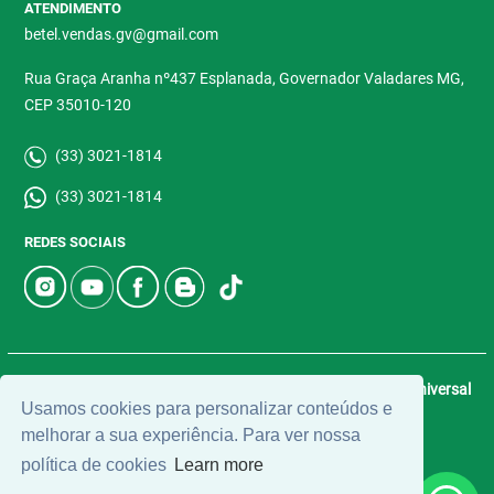
ATENDIMENTO
betel.vendas.gv@gmail.com
Rua Graça Aranha nº437 Esplanada, Governador Valadares MG,
CEP 35010-120
(33) 3021-1814
(33) 3021-1814
REDES SOCIAIS
© 2026 | Betel Imóveis | CRECI: 4907-J | Desenvolvido por
Universal
Usamos cookies para personalizar conteúdos e
Software.
melhorar a sua experiência. Para ver nossa
política de cookies
Learn more