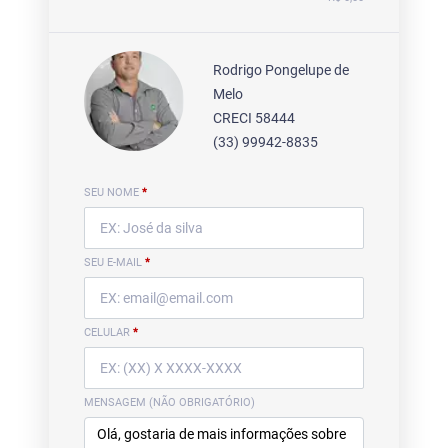
Rodrigo Pongelupe de
Melo
CRECI 58444
(33) 99942-8835
SEU NOME
*
SEU E-MAIL
*
CELULAR
*
MENSAGEM (NÃO OBRIGATÓRIO)