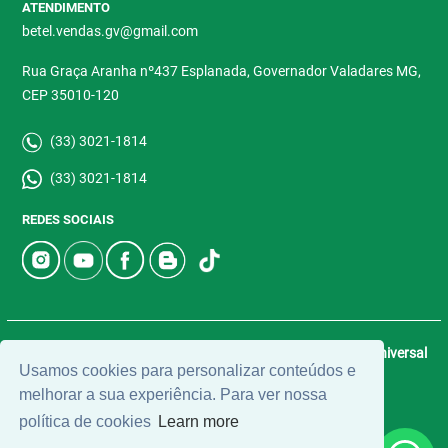
ATENDIMENTO
betel.vendas.gv@gmail.com
Rua Graça Aranha nº437 Esplanada, Governador Valadares MG,
CEP 35010-120
(33) 3021-1814
(33) 3021-1814
REDES SOCIAIS
© 2026 | Betel Imóveis | CRECI: 4907-J | Desenvolvido por
Universal
Usamos cookies para personalizar conteúdos e
Software.
melhorar a sua experiência. Para ver nossa
política de cookies
Learn more