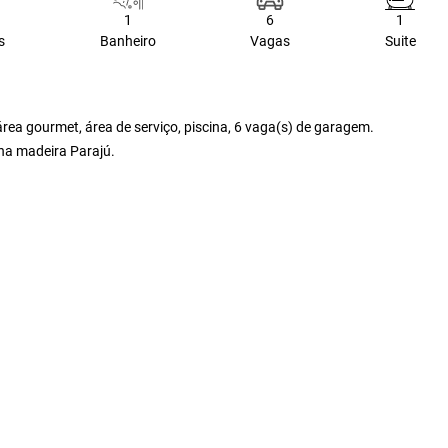
1
6
1
s
Banheiro
Vagas
Suite
 área gourmet, área de serviço, piscina, 6 vaga(s) de garagem.
na madeira Parajú.