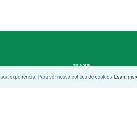
SEU NOME
*
sua experiência. Para ver nossa política de cookies
Learn mor
SEU E-MAIL
*
ntrar imóvel
SEU TELEFONE
*
?