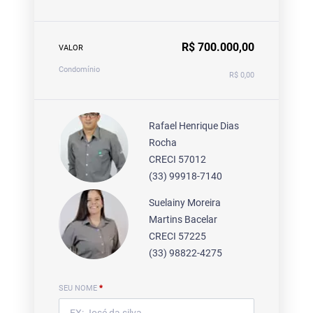
R$ 700.000,00
VALOR
Condomínio
R$ 0,00
Rafael Henrique Dias
Rocha
CRECI 57012
(33) 99918-7140
Suelainy Moreira
Martins Bacelar
CRECI 57225
(33) 98822-4275
SEU NOME
*