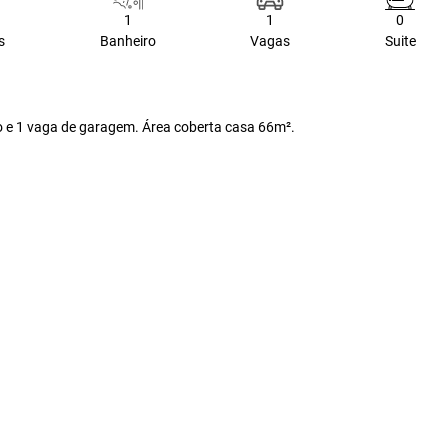
1
1
0
s
Banheiro
Vagas
Suite
ço e 1 vaga de garagem. Área coberta casa 66m².