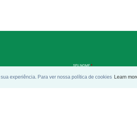
SEU NOME
*
sua experiência. Para ver nossa política de cookies
Learn mor
SEU E-MAIL
*
ntrar imóvel
SEU TELEFONE
*
?