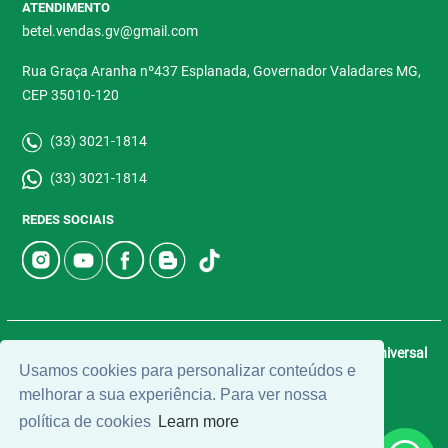
ATENDIMENTO
betel.vendas.gv@gmail.com
Rua Graça Aranha nº437 Esplanada, Governador Valadares MG,
CEP 35010-120
(33) 3021-1814
(33) 3021-1814
REDES SOCIAIS
© 2026 | Betel Imóveis | CRECI: 4907-J | Desenvolvido por
Universal
Usamos cookies para personalizar conteúdos e
Software.
melhorar a sua experiência. Para ver nossa
política de cookies
Learn more