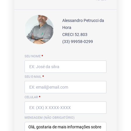
Alessandro Petrucci da
Hora
CRECI 52.803
(33) 99958-0299
SEU NOME
*
SEU E-MAIL
*
CELULAR
*
MENSAGEM (NÃO OBRIGATÓRIO)