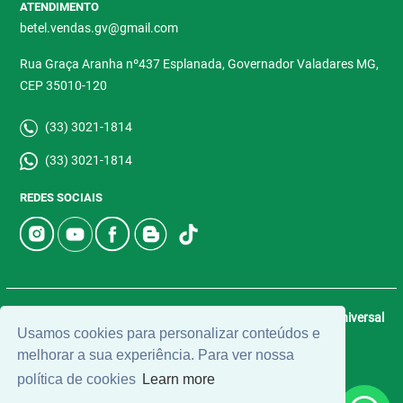
ATENDIMENTO
betel.vendas.gv@gmail.com
Rua Graça Aranha nº437 Esplanada, Governador Valadares MG,
CEP 35010-120
(33) 3021-1814
(33) 3021-1814
REDES SOCIAIS
© 2026 | Betel Imóveis | CRECI: 4907-J | Desenvolvido por
Universal
Usamos cookies para personalizar conteúdos e
Software.
melhorar a sua experiência. Para ver nossa
política de cookies
Learn more