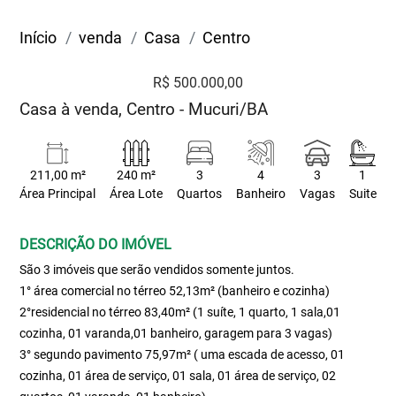
Início
venda
Casa
Centro
R$ 500.000,00
Casa à venda, Centro - Mucuri/BA
211,00 m²
240 m²
3
4
3
1
Área Principal
Área Lote
Quartos
Banheiro
Vagas
Suite
DESCRIÇÃO DO IMÓVEL
São 3 imóveis que serão vendidos somente juntos.
1° área comercial no térreo 52,13m² (banheiro e cozinha)
2°residencial no térreo 83,40m² (1 suíte, 1 quarto, 1 sala,01
cozinha, 01 varanda,01 banheiro, garagem para 3 vagas)
3° segundo pavimento 75,97m² ( uma escada de acesso, 01
cozinha, 01 área de serviço, 01 sala, 01 área de serviço, 02